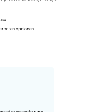
caso
ferentes opciones
l
 nuestra asesoría para